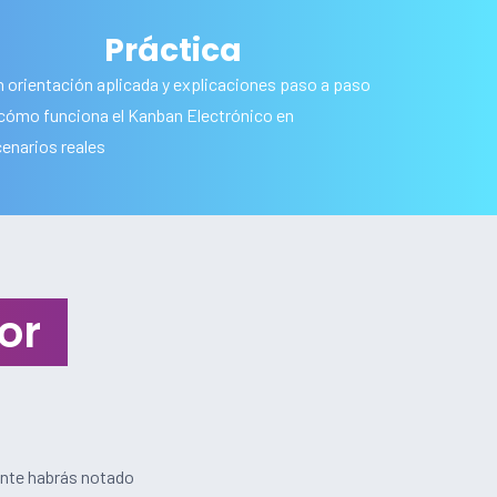
Práctica
 orientación aplicada y explicaciones paso a paso
cómo funciona el Kanban Electrónico en
enarios reales
or
ente habrás notado