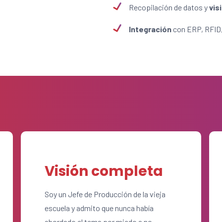
Recopilación de datos y
vis
Integración
con ERP, RFI
Visión completa
Soy un Jefe de Producción de la vieja
escuela y admito que nunca había
abordado el tema por miedo a no