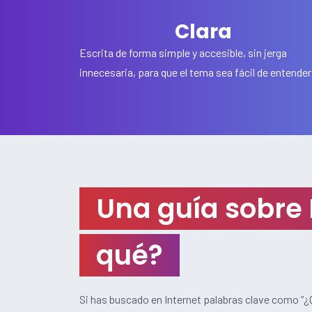
Clara
Escrita de forma simple y accesible, sin jerga
innecesaria, para que el tema sea fácil de entender
Una guía sobre 
qué?
Si has buscado en Internet palabras clave como “¿