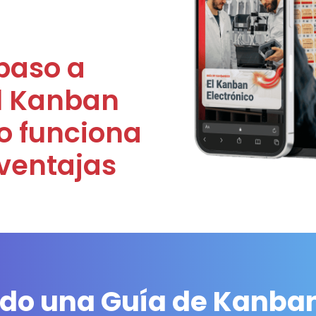
o
paso a
el Kanban
o funciona
 ventajas
o una Guía de Kanban