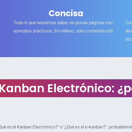
Concisa
Todo lo que necesitas saber, en pocas páginas con
Con
ejemplos prácticos. Sin relleno, solo contenido útil
de 
esc
Kanban Electrónico: ¿p
Qué es el Kanban Electrónico?” o “¿Qué es el e-kanban?”, probablem