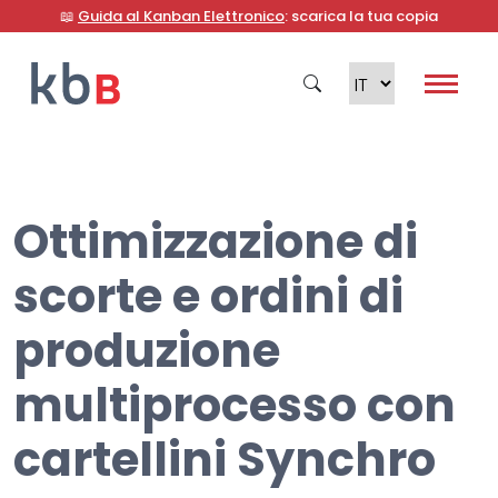
📖
Guida al Kanban Elettronico
: scarica la tua copia
Ottimizzazione di
Cerca
scorte e ordini di
produzione
multiprocesso con
cartellini Synchro