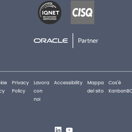
kie
Privacy
Lavora
Accessibility
Mappa
Cos'è
icy
Policy
con
del sito
KanbanB
noi