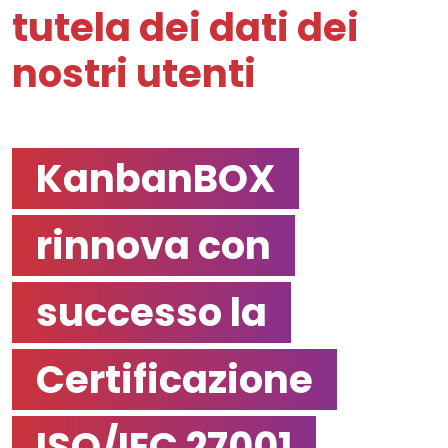
tutela dei dati dei
nostri utenti
KanbanBOX
rinnova con
successo la
Certificazione
ISO/IEC 27001