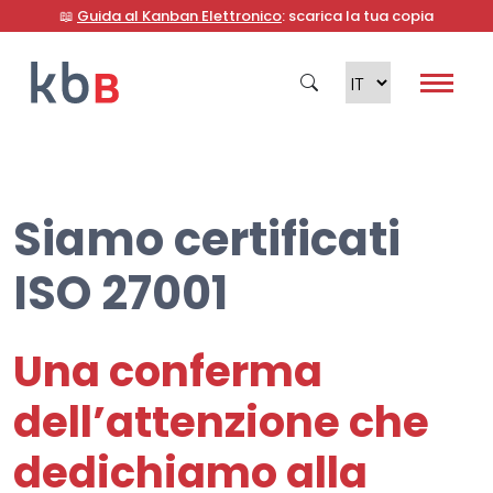
📖
Guida al Kanban Elettronico
: scarica la tua copia
Siamo certificati
Cerca
ISO 27001
Una conferma
dell’attenzione che
dedichiamo alla