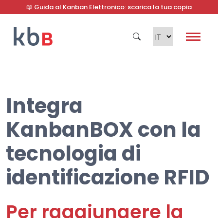
📖
Guida al Kanban Elettronico
: scarica la tua copia
Integra
Cerca
KanbanBOX con la
tecnologia di
identificazione RFID
Per raggiungere la