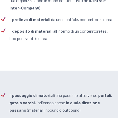
tua organizzazione in modo continuativo (
RFID Intra e
Inter-Company
)
Il
prelievo di materiali
da uno scaffale, contenitore o area
Il
deposito di materiali
all’interno di un contenitore (es.
box per i vuoti) o area
Il
passaggio di materiali
che passano attraverso
portali,
gate o varchi
, indicando anche
in quale direzione
passano
(materiali inbound o outbound)