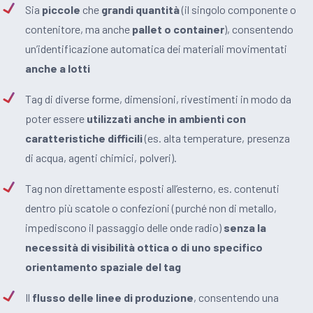
Sia
piccole
che
grandi quantità
(il singolo componente o
contenitore, ma anche
pallet o container
), consentendo
un’identificazione automatica dei materiali movimentati
anche a lotti
Tag di diverse forme, dimensioni, rivestimenti in modo da
poter essere
utilizzati anche in ambienti con
caratteristiche difficili
(es. alta temperature, presenza
di acqua, agenti chimici, polveri).
Tag non direttamente esposti all’esterno, es. contenuti
dentro più scatole o confezioni (purché non di metallo,
impediscono il passaggio delle onde radio)
senza la
necessità di visibilità ottica o di uno specifico
orientamento spaziale del tag
Il
flusso delle linee di produzione
, consentendo una