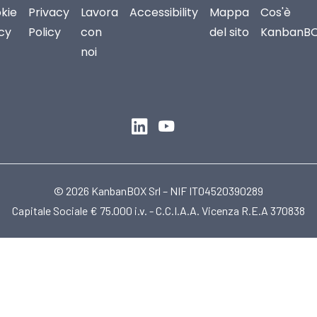
kie
Privacy
Lavora
Accessibility
Mappa
Cos'è
icy
Policy
con
del sito
KanbanB
noi
© 2026 KanbanBOX Srl – NIF IT04520390289
Capitale Sociale € 75.000 i.v. - C.C.I.A.A. Vicenza R.E.A 370838