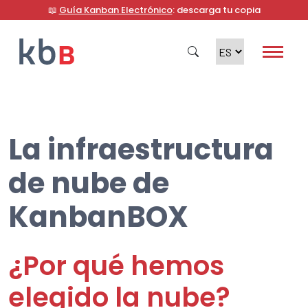
📖
Guía Kanban Electrónico
: descarga tu copia
La infraestructura
Buscar en
de nube de
KanbanBOX
¿Por qué hemos
elegido la nube?