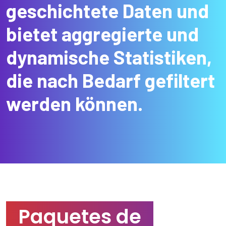
geschichtete Daten und
bietet aggregierte und
dynamische Statistiken,
die nach Bedarf gefiltert
werden können.
Paquetes de