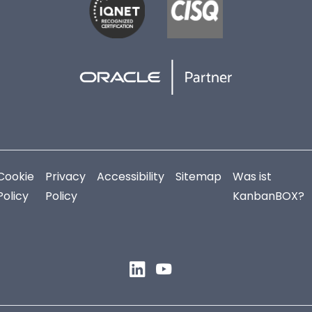
Cookie
Privacy
Accessibility
Sitemap
Was ist
Policy
Policy
KanbanBOX?