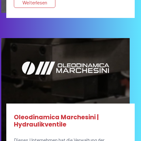
Weiterlesen
Oleodinamica Marchesini |
Hydraulikventile
Dieses Unternehmen hat die Verwaltung der