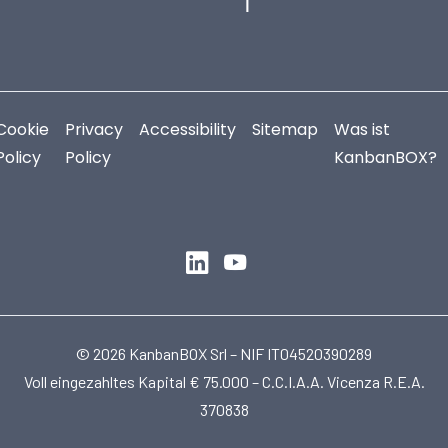
Cookie
Privacy
Accessibility
Sitemap
Was ist
Policy
Policy
KanbanBOX?
© 2026 KanbanBOX Srl – NIF IT04520390289
Voll eingezahltes Kapital € 75.000 – C.C.I.A.A. Vicenza R.E.A.
370838