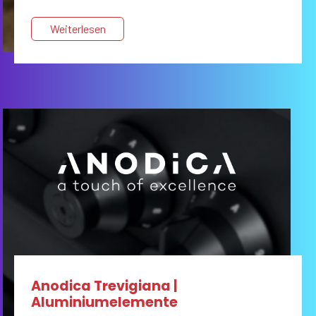
RFID-Technologie automatisiert.
Weiterlesen
Anodica Trevigiana |
Aluminiumelemente