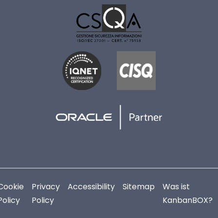
Cookie
Privacy
Accessibility
Sitemap
Was ist
Policy
Policy
KanbanBOX?