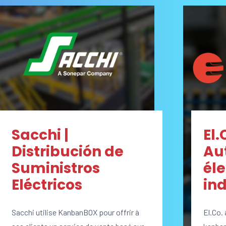
Sacchi |
El.
Distribución de
Au
Suministros
él
Eléctricos
ind
Sacchi utilise KanbanBOX pour offrir à
El.Co.