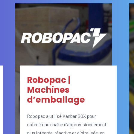
Robopac |
Machines
d’emballage
Robopac a utilisé KanbanBOX pour
obtenir une chaîne d’approvisionnement
plus intégrée, réactive et digitalisée, en