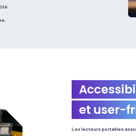
tité
ee.
Accessibi
et user-f
Les lecteurs portables assu