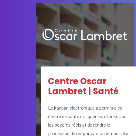
Centre Oscar
Lambret | Santé
Le kanban électronique a permis à ce
centre de santé d’aligner les stocks sur
les besoins réels et de rendre le
processus de réapprovisionnement plus