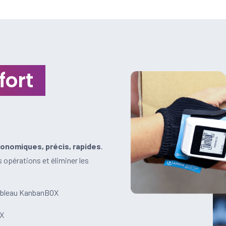
fort
onomiques, précis, rapides
.
s opérations et éliminer les
tableau KanbanBOX
OX