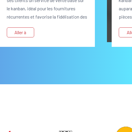
ses clients un service de vente basé sur
kanban
le kanban, idéal pour les fournitures
aupara
récurrentes et favorise la fidélisation des
pièces
clients à long terme
limité
Aller à
All