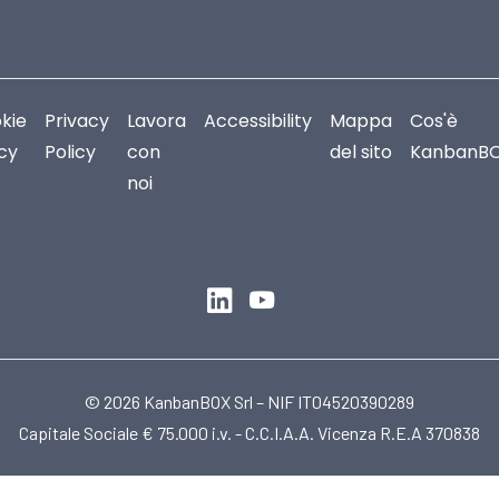
kie
Privacy
Lavora
Accessibility
Mappa
Cos'è
icy
Policy
con
del sito
KanbanB
noi
© 2026 KanbanBOX Srl – NIF IT04520390289
Capitale Sociale € 75.000 i.v. - C.C.I.A.A. Vicenza R.E.A 370838