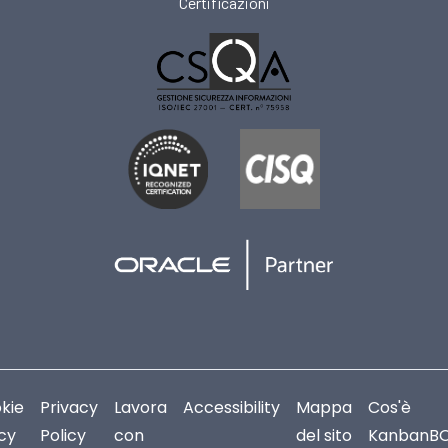
Certificazioni
kie
Privacy
Lavora
Accessibility
Mappa
Cos'è
icy
Policy
con
del sito
KanbanB