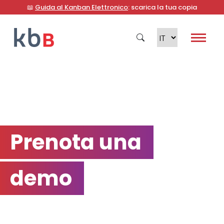
📖
Guida al Kanban Elettronico
: scarica la tua copia
Cerca
Prenota una
demo