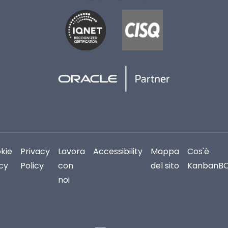
kie
Privacy
Lavora
Accessibility
Mappa
Cos'è
icy
Policy
con
del sito
KanbanB
noi