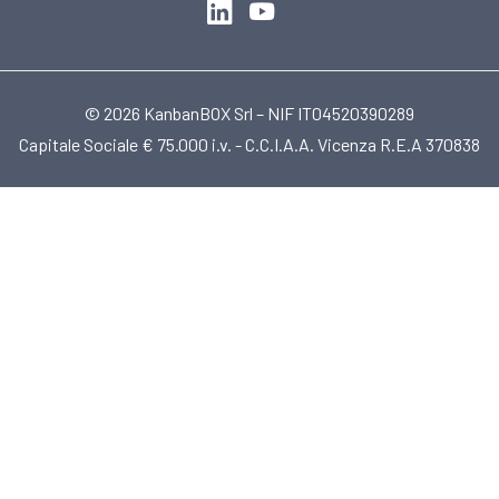
© 2026 KanbanBOX Srl – NIF IT04520390289
Capitale Sociale € 75.000 i.v. - C.C.I.A.A. Vicenza R.E.A 370838