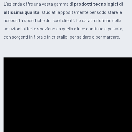
L’azienda offre una vasta gamma di
prodotti tecnologici di
altissima qualità
, studiati appositamente per soddisfare le
necessità specifiche dei suoi clienti. Le caratteristiche delle
soluzioni offerte spaziano da quella a luce continua a pulsata,
con sorgenti in fibra o in cristallo, per saldare o per marcare.