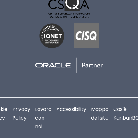
kie
Privacy
Lavora
Accessibility
Mappa
Cos'è
icy
Policy
con
del sito
KanbanB
noi