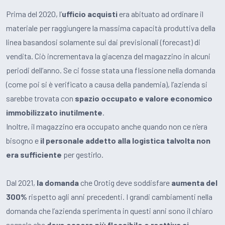
Prima del 2020, l’
ufficio acquisti
era abituato ad ordinare il
materiale per raggiungere la massima capacità produttiva della
linea basandosi solamente sui dai previsionali (forecast) di
vendita. Ciò incrementava la giacenza del magazzino in alcuni
periodi dell’anno. Se ci fosse stata una flessione nella domanda
(come poi si è verificato a causa della pandemia), l’azienda si
sarebbe trovata con
spazio occupato e valore economico
immobilizzato inutilmente
.
Inoltre, il magazzino era occupato anche quando non ce n’era
bisogno e
il personale addetto alla logistica talvolta non
era sufficiente
per gestirlo.
Dal 2021,
la domanda
che Orotig deve soddisfare
aumenta del
300%
rispetto agli anni precedenti. I grandi cambiamenti nella
domanda che l’azienda sperimenta in questi anni sono il chiaro
segnale che
deve essere più flessibile e reattiva ai