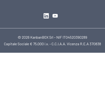
© 2026 KanbanBOX Srl – NIF IT04520390289
Capitale Sociale € 75.000 i.v. - C.C.I.A.A. Vicenza R.E.A 370838