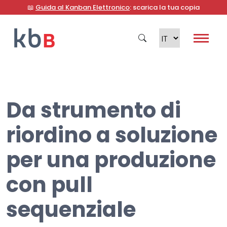
📖
Guida al Kanban Elettronico
: scarica la tua copia
Da strumento di
Cerca
riordino a soluzione
per una produzione
con pull
sequenziale