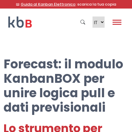
📖
Guida al Kanban Elettronico
: scarica la tua copia
Forecast: il modulo
Cerca
KanbanBOX per
unire logica pull e
dati previsionali
Lo strumento per