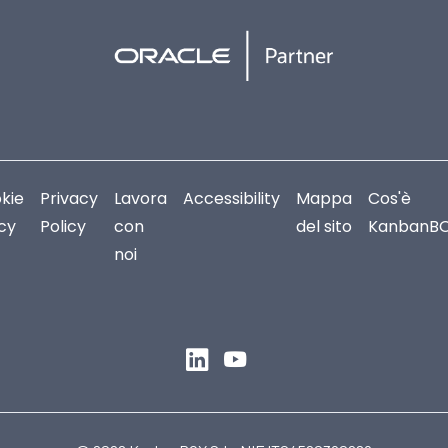
kie
Privacy
Lavora
Accessibility
Mappa
Cos'è
icy
Policy
con
del sito
KanbanB
noi