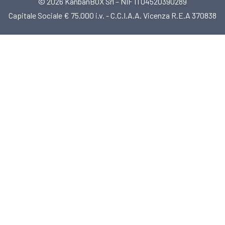
© 2026 KanbanBOX Srl – NIF IT04520390289
Capitale Sociale € 75.000 i.v. - C.C.I.A.A. Vicenza R.E.A 370838