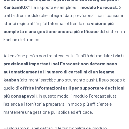
KanbanBOX
? La risposta è semplice: il
modulo Forecast
. Si
tratta di un modulo che integra i dati previsionali con i consumi
storici registrati in piattaforma, offrendo una
visione più
completa e una gestione ancora più efficace
del sistema a
kanban elettronico.
Attenzione però a non fraintendere le finalità del modulo:
i dati
previsionali importanti nel Forecast
non
determinano
automaticamente il numero di cartellini di un legame
kanban
(altrimenti sarebbe uno strumento push). Il suo scopo è
quello di
offrire informazioni utili per supportare decisioni
più consapevoli
. In questo modo, il modulo Forecast aiuta
l’azienda e i fornitori a prepararsi in modo più efficiente e
mantenere una gestione pull solida ed efficace.
Esploriamo più nel dettaglio le funzionalità del modulo