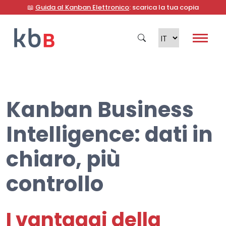
📖
Guida al Kanban Elettronico
: scarica la tua copia
Kanban Business
Cerca
Intelligence: dati in
chiaro, più
controllo
I vantaggi della