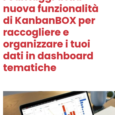
nuova funzionalità
di KanbanBOX per
raccogliere e
organizzare i tuoi
dati in dashboard
tematiche