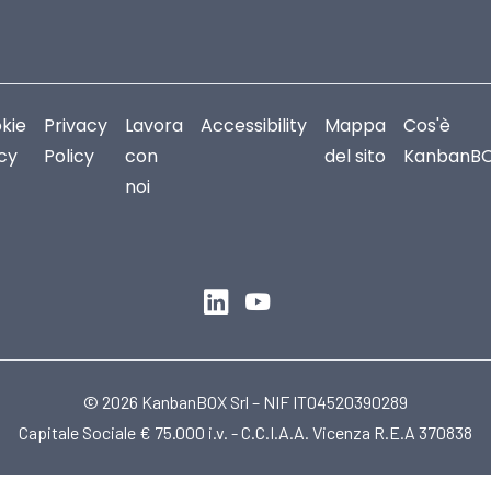
kie
Privacy
Lavora
Accessibility
Mappa
Cos'è
icy
Policy
con
del sito
KanbanB
noi
© 2026 KanbanBOX Srl – NIF IT04520390289
Capitale Sociale € 75.000 i.v. - C.C.I.A.A. Vicenza R.E.A 370838