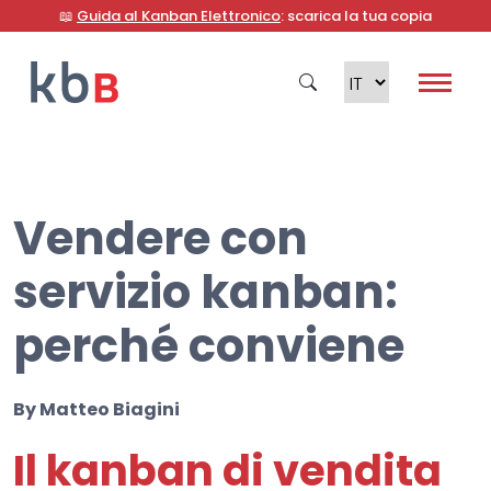
📖
Guida al Kanban Elettronico
: scarica la tua copia
Vendere con
Cerca
servizio kanban:
perché conviene
By
Matteo Biagini
Il kanban di vendita