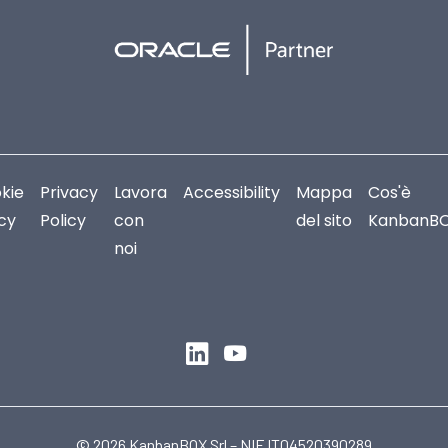
kie
Privacy
Lavora
Accessibility
Mappa
Cos'è
icy
Policy
con
del sito
KanbanB
noi
© 2026 KanbanBOX Srl – NIF IT04520390289