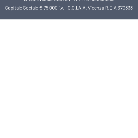
Capitale Sociale € 75.000 i.v. - C.C.I.A.A. Vicenza R.E.A 370838