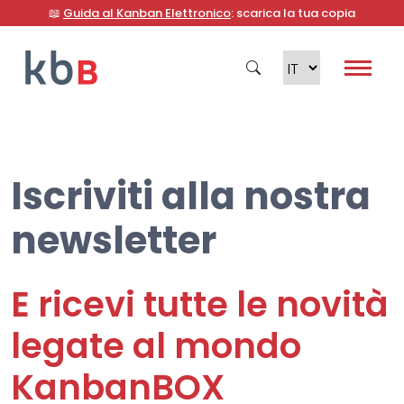
📖
Guida al Kanban Elettronico
: scarica la tua copia
Iscriviti alla nostra
Cerca
newsletter
E ricevi tutte le novità
legate al mondo
KanbanBOX