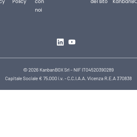
icy
Policy
con
del sito
KanbanB
noi
© 2026 KanbanBOX Srl – NIF IT04520390289
Capitale Sociale € 75.000 i.v. - C.C.I.A.A. Vicenza R.E.A 370838