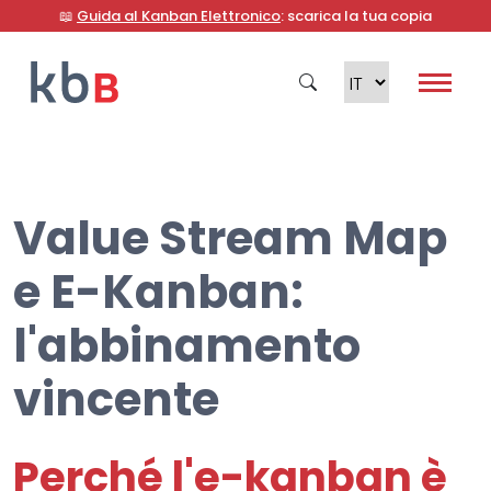
📖
Guida al Kanban Elettronico
: scarica la tua copia
Value Stream Map
Cerca
e E-Kanban:
l'abbinamento
vincente
Perché l'e-kanban è