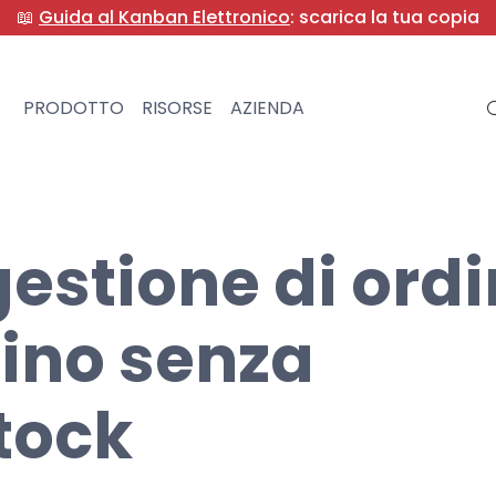
📖
Guida al Kanban Elettronico
: scarica la tua copia
PRODOTTO
RISORSE
AZIENDA
gestione di ordi
zino senza
stock