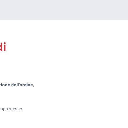
di
tione dell’ordine
,
empo stesso