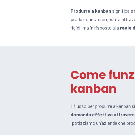
Produrre a kanban
significa
or
produzione viene gestita attraver
rigidi, ma in risposta alla
reale 
Come funzi
kanban
Il flusso per produrre a kanban s
domanda effettiva attraverso l
ipotizziamo un’azienda che prod