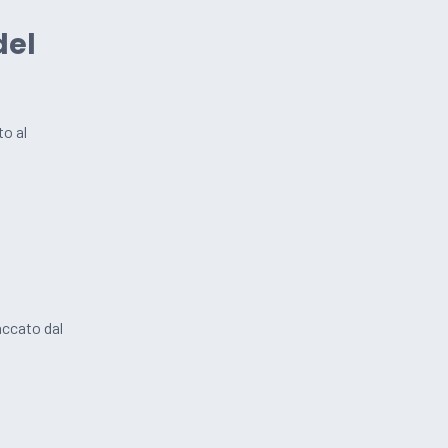
del
to al
accato dal