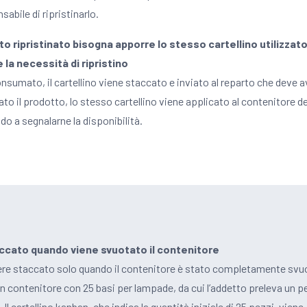
abile di ripristinarlo.
o ripristinato bisogna apporre lo stesso cartellino utilizzato
la necessità di ripristino
umato, il cartellino viene staccato e inviato al reparto che deve av
nato il prodotto, lo stesso cartellino viene applicato al contenitore de
do a segnalarne la disponibilità.
taccato quando viene svuotato il contenitore
sere staccato solo quando il contenitore è stato completamente svu
ontenitore con 25 basi per lampade, da cui l’addetto preleva un pe
Il cartellino kanban, che indica la quantità iniziale di 25 pezzi, viene