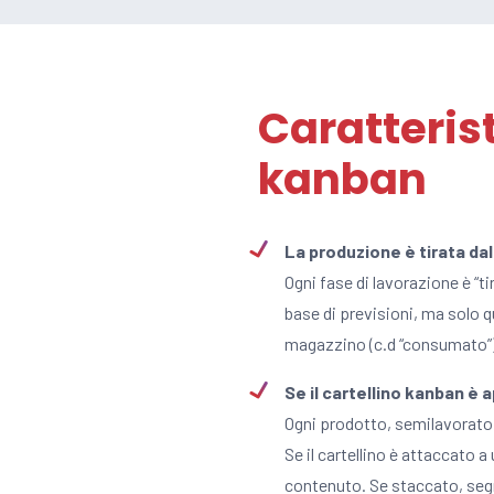
Caratteris
kanban
La produzione è tirata da
Ogni fase di lavorazione è “ti
base di previsioni, ma solo 
magazzino (c.d “consumato”) 
Se il cartellino kanban è
Ogni prodotto, semilavorato 
Se il cartellino è attaccato a
contenuto. Se staccato, segnal