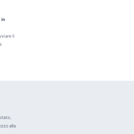
 in
viare il
l
otato.
zzo alla