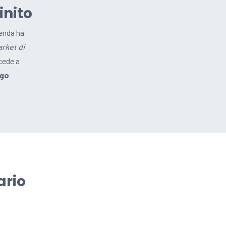
inito
ienda ha
rket di
cede a
rgo
ario