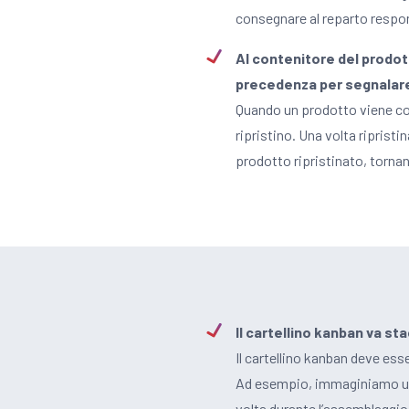
consegnare al reparto respons
Al contenitore del prodott
precedenza per segnalare 
Quando un prodotto viene cons
ripristino. Una volta ripristi
prodotto ripristinato, tornan
Il cartellino kanban va s
Il cartellino kanban deve es
Ad esempio, immaginiamo un c
volta durante l’assemblaggio. 