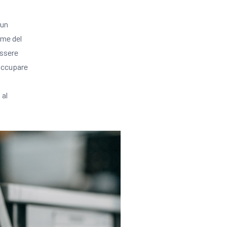
 un
ome del
essere
 occupare
o
al