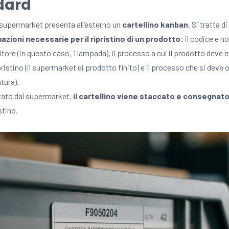
dard
 supermarket presenta all’esterno un
cartellino kanban
. Si tratta di
azioni necessarie per il ripristino di un prodotto
: il codice e n
tore (in questo caso, 1 lampada), il processo a cui il prodotto deve 
ristino (il supermarket di prodotto finito) e il processo che si deve
atura).
vato dal supermarket,
il cartellino viene staccato e consegnat
stino.