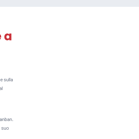
 a
e sulla
al
kanban.
l suo