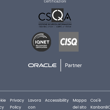
Certificazioni
kie
Privacy
Lavora
Accessibility
Mappa
Cos'è
icy
Policy
con
del sito
KanbanB