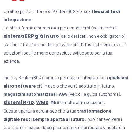
Un altro punto di forza di KanbanBOX è la sua
flessibilità di
integrazione
.
La piattaforma è progettata per connettersi facilmente al
sistema ERP già in uso
(se lo
desideri, non è obbligatorio),
sia che si tratti di uno dei software più diffusi sul mercato, o di
soluzioni locali o meno conosciute svi
luppate per la tua
azienda.
Inoltre, KanbanBOX è pronto per essere integrato con
qualsiasi
altro software
già in uso o che verrà adottato in futuro:
magazzini automatizzati
,
AGV
(veicoli a guida autonoma),
sistemi RFID
WMS
,
,
MES
e molte altre soluzioni.
Questa apertura garantisce che la tua
trasformazione
digitale resti sempre aperta al futuro
: puoi far evolvere i
tuoi sistemi passo dopo passo, senza mai restare vincolato a