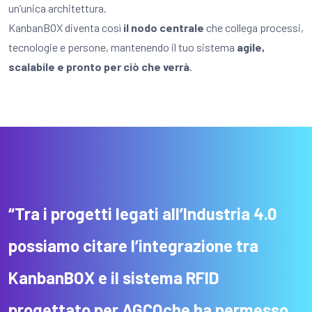
un’unica architettura.
KanbanBOX diventa così
il nodo centrale
che collega processi,
tecnologie e persone, mantenendo il tuo sistema
agile,
scalabile e pronto per ciò che verrà
.
“
Tra i progetti legati all’Industria 4.0
possiamo citare l’integrazione tra
KanbanBOX e il sistema RFID
progettato per AGCOche ha permesso