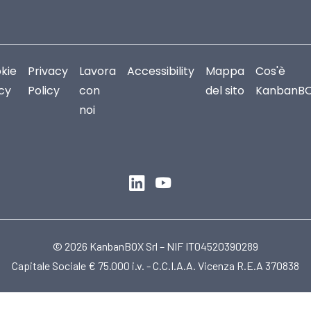
kie
Privacy
Lavora
Accessibility
Mappa
Cos'è
icy
Policy
con
del sito
KanbanB
noi
© 2026 KanbanBOX Srl – NIF IT04520390289
Capitale Sociale € 75.000 i.v. - C.C.I.A.A. Vicenza R.E.A 370838